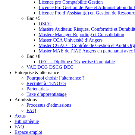
Licence pro Comptabilité Gestion
Licence Pro Gestion de Paie et Administration du 
Licence Pro d’Assistant(e) en Gestion de Ressou
Bac +5
DSCG
Mastère Auditeur, Risques, Conformité et Durabili
Mastère Manager Reporting et Consolidation
Master CCA Université d’Angers
Master CGAO – Contrôle de Gestion et Audit Organ
Master MAE de l’IAE Angers en partenariat ave
Bac +8
DEC – Diplôme d’Expertise Comptable
VAE DCG DSCG DEC
Entreprise & alternance
Pourquoi choisir l’alternance ?
Recruter à l’ENOES
Partenariats
Taxe d’apprentissage
Admissions
Processus d’admissions
FAQ
Actus
Bibliothèque
FAQ
Espace emploi