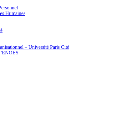
Personnel
rces Humaines
té
isationnel – Université Paris Cité
c l’ENOES