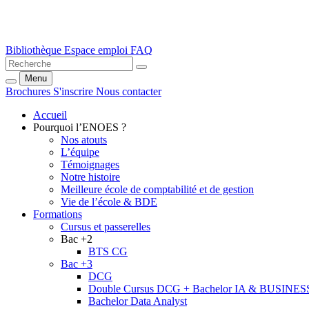
Bibliothèque
Espace emploi
FAQ
Menu
Brochures
S'inscrire
Nous contacter
Accueil
Pourquoi l’ENOES ?
Nos atouts
L’équipe
Témoignages
Notre histoire
Meilleure école de comptabilité et de gestion
Vie de l’école & BDE
Formations
Cursus et passerelles
Bac +2
BTS CG
Bac +3
DCG
Double Cursus DCG + Bachelor IA & BUSINES
Bachelor Data Analyst