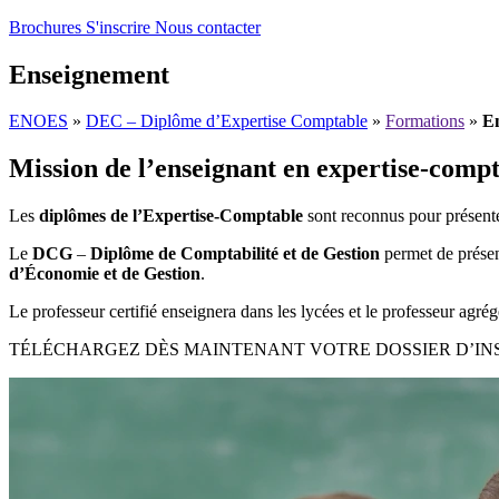
Brochures
S'inscrire
Nous contacter
Enseignement
ENOES
»
DEC – Diplôme d’Expertise Comptable
»
Formations
»
E
Mission de l’enseignant en expertise-comp
Les
diplômes de l’Expertise-Comptable
sont reconnus pour présent
Le
DCG
–
Diplôme de Comptabilité et de Gestion
permet de prése
d’Économie et de Gestion
.
Le professeur certifié enseignera dans les lycées et le professeur agré
TÉLÉCHARGEZ DÈS MAINTENANT VOTRE DOSSIER D’IN