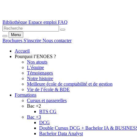
Bibliothèque
Espace emploi
FAQ
Menu
Brochures
S'inscrire
Nous contacter
Accueil
Pourquoi l’ENOES ?
Nos atouts
L’équipe
Témoignages
Notre histoire
Meilleure école de comptabilité et de gestion
Vie de l’école & BDE
Formations
Cursus et passerelles
Bac +2
BTS CG
Bac +3
DCG
Double Cursus DCG + Bachelor IA & BUSINES
Bachelor Data Analyst