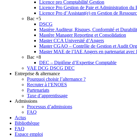
Licence pro Comptabilité Gestion
Licence Pro Gestion de Paie et Administration du 
Licence Pro d’Assistant(e) en Gestion de Ressou
Bac +5
DSCG
Mastère Auditeur, Risques, Conformité et Durabili
Mastère Manager Reporting et Consolidation
Master CCA Université d’Angers
Master CGAO – Contrôle de Gestion et Audit Organ
Master MAE de l’IAE Angers en partenariat ave
Bac +8
DEC – Diplôme d’Expertise Comptable
VAE DCG DSCG DEC
Entreprise & alternance
Pourquoi choisir l’alternance ?
Recruter à l’ENOES
Partenariats
Taxe d’apprentissage
Admissions
Processus d’admissions
FAQ
Actus
Bibliothèque
FAQ
Espace emploi