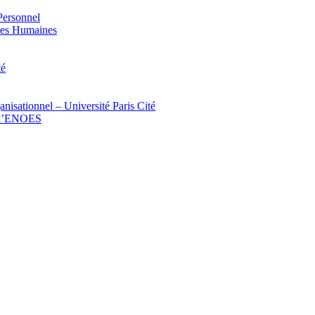
Personnel
rces Humaines
té
isationnel – Université Paris Cité
c l’ENOES