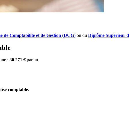
e de Comptabilité et de Gestion
(
DCG
)
ou du
Diplôme Supérieur d
able
enne :
30 271 €
par an
rtise comptable
.